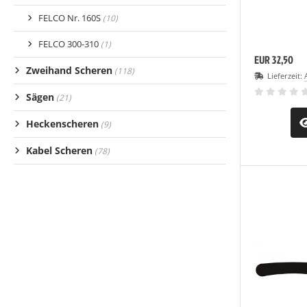
FELCO Nr. 160S
(10)
FELCO 300-310
(1)
EUR 32,50
Zweihand Scheren
(118)
Lieferzeit:
Sägen
(21)
Heckenscheren
(9)
Kabel Scheren
(78)