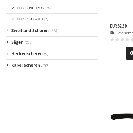
FELCO Nr. 160S
(10)
FELCO 300-310
(1)
EUR 32,50
Zweihand Scheren
(118)
Lieferzeit:
Sägen
(21)
Heckenscheren
(9)
Kabel Scheren
(78)