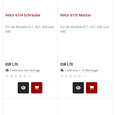
LCO Nr. 30
(19)
Felco 61/4 Schraube
Felco 61/5 Mutter
LCO Nr. 31
(20)
Für die Modelle 611, 621, 630 und
Für die Modelle 611, 621, 630 und
640
640
LCO Nr. 32
(13)
LCO Nr. 50
(27)
LCO Nr. 51
(26)
EUR 1,70
EUR 1,70
LCO Nr. 100
(29)
Lieferzeit:
Auf Anfrage
Lieferzeit:
1-10 Werktage
(0)
(0)
LCO Nr. 160L
(11)
LCO Nr. 160S
(10)
LCO 300-310
(1)