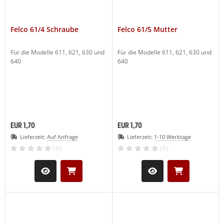
LCO Nr. 30
(19)
Felco 61/4 Schraube
Felco 61/5 Mutter
LCO Nr. 31
(20)
Für die Modelle 611, 621, 630 und
Für die Modelle 611, 621, 630 und
640
640
LCO Nr. 32
(13)
LCO Nr. 50
(27)
LCO Nr. 51
(26)
EUR 1,70
EUR 1,70
LCO Nr. 100
(29)
Lieferzeit:
Auf Anfrage
Lieferzeit:
1-10 Werktage
(0)
(0)
LCO Nr. 160L
(11)
LCO Nr. 160S
(10)
LCO 300-310
(1)