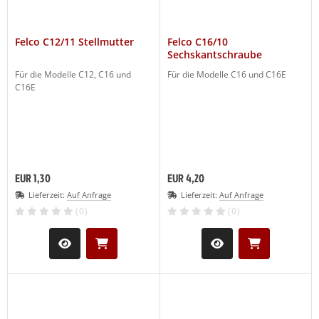
LCO Nr. 30
(19)
Felco C12/11 Stellmutter
Felco C16/10
Sechskantschraube
LCO Nr. 31
(20)
Für die Modelle C12, C16 und
Für die Modelle C16 und C16E
C16E
LCO Nr. 32
(13)
LCO Nr. 50
(27)
LCO Nr. 51
(26)
EUR 1,30
EUR 4,20
LCO Nr. 100
(29)
Lieferzeit:
Auf Anfrage
Lieferzeit:
Auf Anfrage
(0)
(0)
LCO Nr. 160L
(11)
LCO Nr. 160S
(10)
LCO 300-310
(1)