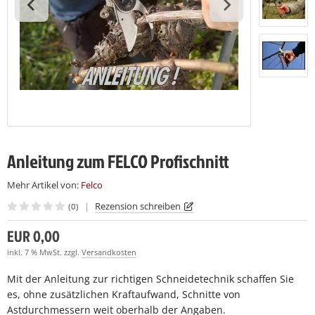
LCO Nr. 7
LCO 230
LCO C16
(7)
(7)
(28)
LCO Nr. 8
LCO 231
LCO C16E
(7)
(27)
(7)
LCO Nr. 9
LCO C108
(26)
(15)
LCO Nr. 10
LCO C112
(19)
(27)
LCO Nr. 11
(27)
Anleitung zum FELCO Profischnitt
LCO Nr. 12
(28)
Mehr Artikel von:
Felco
LCO Nr. 13
(27)
|
Rezension schreiben
(0)
LCO Nr. 14
(22)
EUR 0,00
LCO Nr. 15
inkl. 7 % MwSt. zzgl.
Versandkosten
(23)
Mit der Anleitung zur richtigen Schneidetechnik schaffen Sie
LCO Nr. 16
(22)
es, ohne zusätzlichen Kraftaufwand, Schnitte von
Astdurchmessern weit oberhalb der Angaben.
LCO Nr. 17
(23)