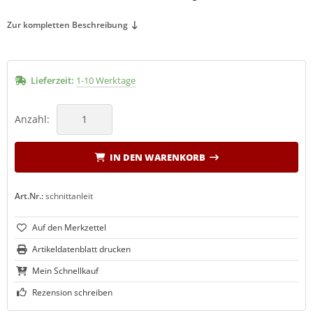
Zur kompletten Beschreibung
LCO Nr. 30
(19)
LCO Nr. 31
(20)
Lieferzeit:
1-10 Werktage
LCO Nr. 32
(13)
LCO Nr. 50
Anzahl:
(27)
LCO Nr. 51
(26)
IN DEN WARENKORB
LCO Nr. 100
(29)
Art.Nr.:
schnittanleit
LCO Nr. 160L
(11)
LCO Nr. 160S
(10)
Artikeldatenblatt drucken
LCO 300-310
(1)
Mein Schnellkauf
Rezension schreiben