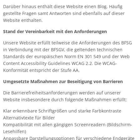
Darüber hinaus enthält diese Website einen Blog. Häufig
LCO Nr. 30
(19)
gestellte Fragen samt Antworten sind ebenfalls auf dieser
Website enthalten.
LCO Nr. 31
(20)
Stand der Vereinbarkeit mit den Anforderungen
LCO Nr. 32
(13)
Unsere Website erfüllt teilweise die Anforderungen des BFSG
in Verbindung mit der BFSGV, die geltenden technischen
LCO Nr. 50
(27)
Standards der europäischen Norm EN 301 549 und der Web
Content Accessibility Guidelines WCAG 2.2. Die WCAG-
LCO Nr. 51
(26)
Konformität entspricht der Stufe AA.
LCO Nr. 100
(29)
Umgesetzte Maßnahmen zur Beseitigung von Barrieren
Die Barrierefreiheitsanforderungen werden auf unserer
LCO Nr. 160L
(11)
Website insbesondere durch folgende Maßnahmen erfüllt:
LCO Nr. 160S
(10)
Klar erkennbare Schriftgrößen und starke Farbkontraste
Alternativtexte für Bilder
LCO 300-310
(1)
Kompatibilität mit allen gängigen Screenreadern (Bildschirm-
Lesehilfen)
Anpassbare Darstellungsoptionen für verschiedene Endgeräte