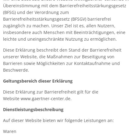
LCO Nr. 7
LCO 230
LCO C16
(7)
(7)
(28)
Übereinstimmung mit dem Barrierefreiheitsstärkungsgesetz
(BFSG) und der Verordnung zum
LCO Nr. 8
LCO 231
LCO C16E
(7)
(27)
(7)
Barrierefreiheitsstärkungsgesetz (BFSGV) barrierefrei
zugänglich zu machen. Unser Ziel ist es, allen Nutzern,
LCO Nr. 9
LCO C108
(26)
(15)
insbesondere auch Menschen mit Beeinträchtigungen, eine
leichte und uneingeschränkte Nutzung zu ermöglichen.
LCO Nr. 10
LCO C112
(19)
(27)
Diese Erklärung beschreibt den Stand der Barrierefreiheit
LCO Nr. 11
unserer Website, die Maßnahmen zur Beseitigung von
(27)
Barrieren sowie Möglichkeiten zur Kontaktaufnahme und
LCO Nr. 12
Beschwerde.
(28)
Geltungsbereich dieser Erklärung
LCO Nr. 13
(27)
Diese Erklärung zur Barrierefreiheit gilt für die
LCO Nr. 14
(22)
Website www.gaertner-center.de.
LCO Nr. 15
Dienstleistungsbeschreibung
(23)
Auf dieser Website bieten wir folgende Leistungen an:
LCO Nr. 16
(22)
Waren
LCO Nr. 17
(23)