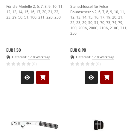
Für die Modelle 2, 6, 7, 8, 9, 10, 11,
Stellschlüssel für Felco
LCO Nr. 30
12, 13, 14, 15, 16, 17, 20, 21, 22,
Baumscheren 2, 6, 7, 8, 9, 10, 11,
(19)
23, 29, 50, 51, 100, 211, 220, 250
12, 13, 14, 15, 16, 17, 19, 20, 21,
22, 23, 29, 50, 51, 70, 73, 74, 79,
LCO Nr. 31
(20)
100, 200A, 200C, 210A, 210C, 211,
250
LCO Nr. 32
(13)
EUR 1,50
EUR 0,90
LCO Nr. 50
(27)
Lieferzeit:
1-10 Werktage
Lieferzeit:
1-10 Werktage
LCO Nr. 51
(26)
(0)
(0)
LCO Nr. 100
(29)
LCO Nr. 160L
(11)
LCO Nr. 160S
(10)
LCO 300-310
(1)