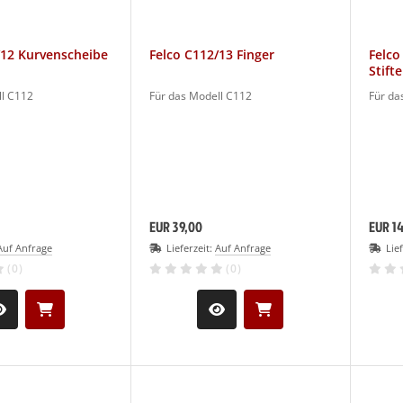
/12 Kurvenscheibe
Felco C112/13 Finger
Felco
Stift
ll C112
Für das Modell C112
Für da
EUR 39,00
EUR 14
Auf Anfrage
Lieferzeit:
Auf Anfrage
Lie
(0)
(0)