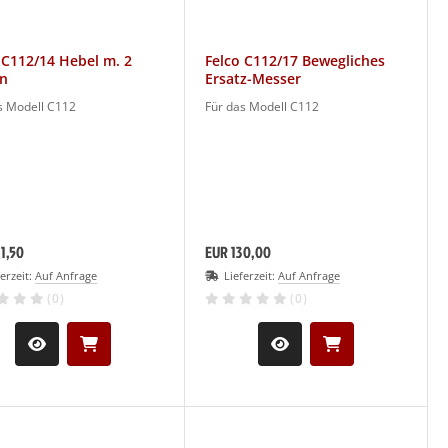
 C112/14 Hebel m. 2
Felco C112/17 Bewegliches
en
Ersatz-Messer
s Modell C112
Für das Modell C112
1,50
EUR 130,00
ferzeit:
Auf Anfrage
Lieferzeit:
Auf Anfrage
(0)
(0)