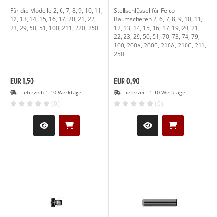
Für die Modelle 2, 6, 7, 8, 9, 10, 11,
Stellschlüssel für Felco
LCO Nr. 30
12, 13, 14, 15, 16, 17, 20, 21, 22,
Baumscheren 2, 6, 7, 8, 9, 10, 11,
(19)
23, 29, 50, 51, 100, 211, 220, 250
12, 13, 14, 15, 16, 17, 19, 20, 21,
22, 23, 29, 50, 51, 70, 73, 74, 79,
LCO Nr. 31
(20)
100, 200A, 200C, 210A, 210C, 211,
250
LCO Nr. 32
(13)
EUR 1,50
EUR 0,90
LCO Nr. 50
(27)
Lieferzeit:
1-10 Werktage
Lieferzeit:
1-10 Werktage
LCO Nr. 51
(26)
(0)
(0)
LCO Nr. 100
(29)
LCO Nr. 160L
(11)
LCO Nr. 160S
(10)
LCO 300-310
(1)