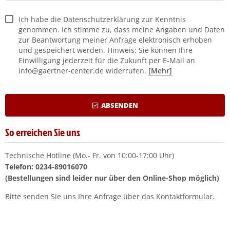
Ich habe die Datenschutzerklärung zur Kenntnis
LCO Nr. 30
(19)
genommen. Ich stimme zu, dass meine Angaben und Daten
zur Beantwortung meiner Anfrage elektronisch erhoben
LCO Nr. 31
(20)
und gespeichert werden. Hinweis: Sie können Ihre
Einwilligung jederzeit für die Zukunft per E-Mail an
LCO Nr. 32
(13)
info@gaertner-center.de widerrufen.
[Mehr]
LCO Nr. 50
(27)
ABSENDEN
LCO Nr. 51
(26)
So erreichen Sie uns
LCO Nr. 100
(29)
LCO Nr. 160L
(11)
Technische Hotline (Mo.- Fr. von 10:00-17:00 Uhr)
Telefon: 0234-89016070
LCO Nr. 160S
(10)
(Bestellungen sind leider nur über den Online-Shop möglich)
Bitte senden Sie uns Ihre Anfrage über das Kontaktformular.
LCO 300-310
(1)