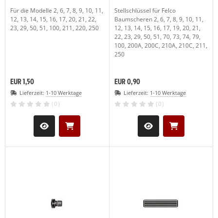
Für die Modelle 2, 6, 7, 8, 9, 10, 11,
Stellschlüssel für Felco
LCO Nr. 30
12, 13, 14, 15, 16, 17, 20, 21, 22,
Baumscheren 2, 6, 7, 8, 9, 10, 11,
(19)
23, 29, 50, 51, 100, 211, 220, 250
12, 13, 14, 15, 16, 17, 19, 20, 21,
22, 23, 29, 50, 51, 70, 73, 74, 79,
LCO Nr. 31
(20)
100, 200A, 200C, 210A, 210C, 211,
250
LCO Nr. 32
(13)
EUR 1,50
EUR 0,90
LCO Nr. 50
(27)
Lieferzeit:
1-10 Werktage
Lieferzeit:
1-10 Werktage
LCO Nr. 51
(26)
(0)
(0)
LCO Nr. 100
(29)
LCO Nr. 160L
(11)
LCO Nr. 160S
(10)
LCO 300-310
(1)