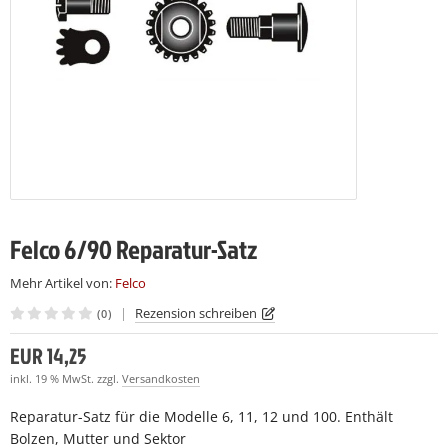
LCO 230
LCO C16
(7)
(7)
LCO 231
LCO C16E
(7)
(7)
LCO C108
(15)
LCO C112
(19)
Felco 6/90 Reparatur-Satz
Mehr Artikel von:
Felco
|
Rezension schreiben
(0)
EUR 14,25
inkl. 19 % MwSt. zzgl.
Versandkosten
Reparatur-Satz für die Modelle 6, 11, 12 und 100. Enthält
Bolzen, Mutter und Sektor