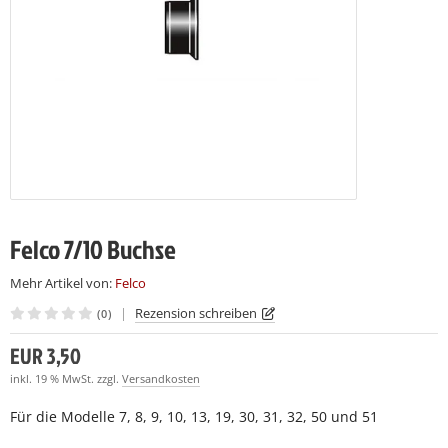
LCO 230
LCO C16
(7)
(7)
LCO 231
LCO C16E
(7)
(7)
LCO C108
(15)
LCO C112
(19)
Felco 7/10 Buchse
Mehr Artikel von:
Felco
|
Rezension schreiben
(0)
EUR 3,50
inkl. 19 % MwSt. zzgl.
Versandkosten
Für die Modelle 7, 8, 9, 10, 13, 19, 30, 31, 32, 50 und 51