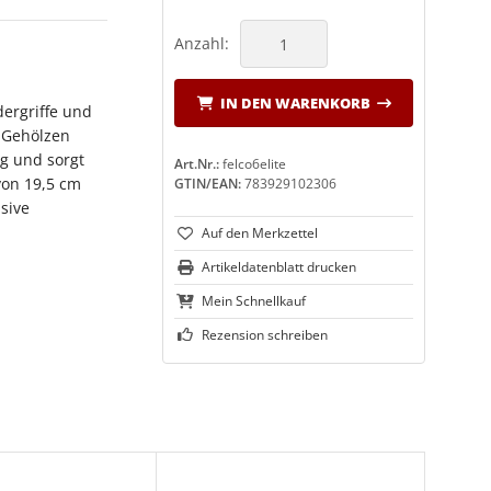
Anzahl:
IN DEN WARENKORB
dergriffe und
n Gehölzen
ng und sorgt
Art.Nr.:
felco6elite
von 19,5 cm
GTIN/EAN:
783929102306
sive
Artikeldatenblatt drucken
Mein Schnellkauf
Rezension schreiben