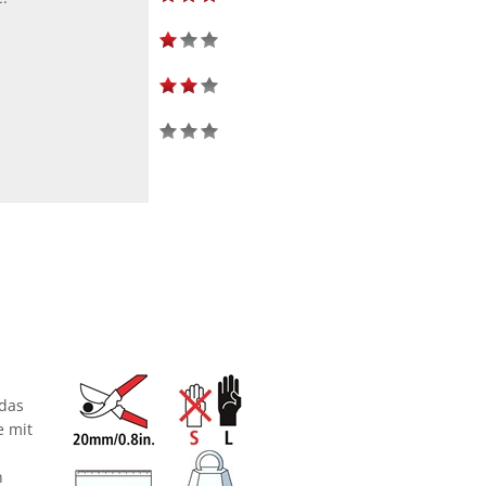
 das
e mit
n