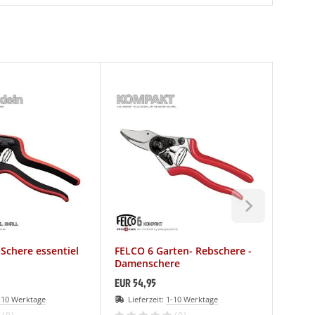
Schere essentiel
FELCO 6 Garten- Rebschere -
FELCO 
Damenschere
Hochl
EUR 54,95
EUR 75
-10 Werktage
Lieferzeit:
1-10 Werktage
Lief