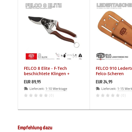
LCO Nr. 30
(19)
LCO Nr. 31
(20)
LCO Nr. 32
(13)
LCO Nr. 50
(27)
LCO Nr. 51
(26)
FELCO 8 Elite - F-Tech
FELCO 910 Ledertr
beschichtete Klingen +
Felco-Scheren
LCO Nr. 100
(29)
Ledergriffe
EUR 89,95
EUR 24,95
LCO Nr. 160L
(11)
Lieferzeit:
1-10 Werktage
Lieferzeit:
1-15 Wer
(0)
(0)
LCO Nr. 160S
(10)
LCO 300-310
(1)
Empfehlung dazu