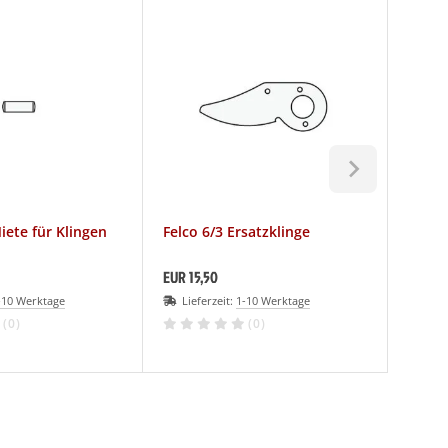
iete für Klingen
Felco 6/3 Ersatzklinge
Felco
EUR 15,50
EUR 2,
-10 Werktage
Lieferzeit:
1-10 Werktage
Lief
(0)
(0)