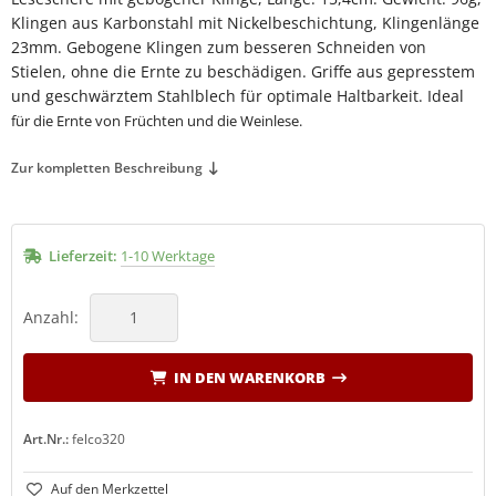
Klingen aus Karbonstahl mit Nickelbeschichtung, Klingenlänge
LCO Nr. 30
(19)
23mm. Gebogene Klingen zum besseren Schneiden von
Stielen, ohne die Ernte zu beschädigen. Griffe aus gepresstem
LCO Nr. 31
(20)
und geschwärztem Stahlblech für optimale Haltbarkeit. Ideal
für die Ernte von Früchten und die Weinlese.
LCO Nr. 32
(13)
Zur kompletten Beschreibung
LCO Nr. 50
(27)
LCO Nr. 51
(26)
Lieferzeit:
1-10 Werktage
LCO Nr. 100
(29)
Anzahl:
LCO Nr. 160L
(11)
LCO Nr. 160S
IN DEN WARENKORB
(10)
LCO 300-310
(1)
Art.Nr.:
felco320