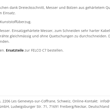
chen dank Dreiecksschnitt, Messer und Bolzen aus gehärtetem Qual
n Einsatz.
r Kunststoffüberzug
.
sser. Einsatzgehärtete Messer, zum Schneiden sehr harter Kabel. 
Drähte gleichmässig und ohne Quetschungen zu durchschneiden. Dan
inden.
ten.
Ersatzteile
zur FELCO C7 bestellen.
4, 2206 Les Geneveys-sur-Coffrane, Schweiz, Online-Kontakt: info@
mbH, Ludwigsburger Str. 71, 71691 Freiberg/Neckar, Deutschland 