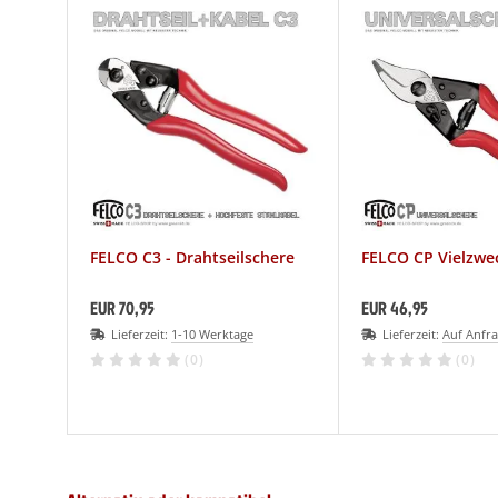
LCO Nr. 30
(19)
LCO Nr. 31
(20)
LCO Nr. 32
(13)
LCO Nr. 50
(27)
LCO Nr. 51
(26)
FELCO C3 - Drahtseilschere
FELCO CP Vielzwe
LCO Nr. 100
(29)
EUR 70,95
EUR 46,95
LCO Nr. 160L
(11)
Lieferzeit:
1-10 Werktage
Lieferzeit:
Auf Anfr
(0)
(0)
LCO Nr. 160S
(10)
LCO 300-310
(1)