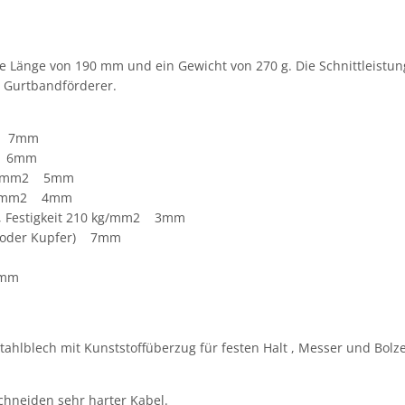
ne Länge von 190 mm und ein Gewicht von 270 g.
Die Schnittleistu
r, Gurtbandförderer.
ele 7mm
le 6mm
0 kg/mm2 5mm
 kg/mm2 4mm
hl, Festigkeit 210 kg/mm2 3mm
um oder Kupfer) 7mm
4mm
tahlblech mit Kunststoffüberzug für festen Halt , Messer und Bolz
chneiden sehr harter Kabel.