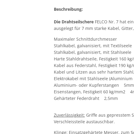
Beschreibung:
Die Drahtseilschere
FELCO Nr. 7 hat ei
ausgelegt für 7 mm starke Kabel
, Gitte
Maximaler Schnittdurchmesser
Stahlkabel, galvanisiert, mit Textilse
Stahlkabel, galvanisiert, mit Stahlsee
Harte Stahldrahtseile, Festigkeit 16
Kabel aus Federstahl, Festigkeit 190
Kabel und Litzen aus sehr hartem Sta
Elektrokabel mit Stahlseele (Alumini
Aluminium- oder Kupferstangen 5mm
Eisenstangen, Festigkeit 60 kg/mm2 
Gehärteter Federdraht 2,5mm
Zuverlässigkeit:
Griffe aus gepresstem S
Verschleissteile austauschbar
.
Klinge:
Einsatzgehärtete Messer, zum S