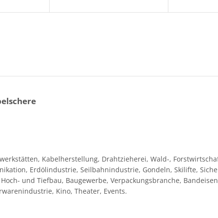
belschere
erkstätten, Kabelherstellung, Drahtzieherei, Wald-, Forstwirtschaf
kation, Erdölindustrie, Seilbahnindustrie, Gondeln, Skilifte, Siche
, Hoch- und Tiefbau, Baugewerbe, Verpackungsbranche, Bandeisen,
erwarenindustrie, Kino, Theater, Events.