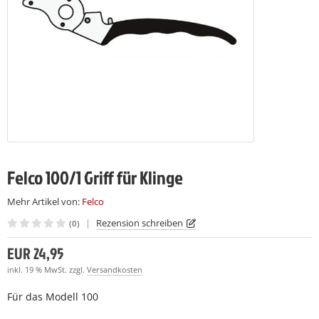
LCO 230
LCO C16
(7)
(7)
LCO 231
LCO C16E
(7)
(7)
LCO C108
(15)
LCO C112
(19)
Felco 100/1 Griff für Klinge
Mehr Artikel von:
Felco
|
Rezension schreiben
(0)
EUR 24,95
inkl. 19 % MwSt. zzgl.
Versandkosten
Für das Modell 100