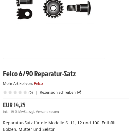
LCO 230
LCO C16
(7)
(7)
LCO 231
LCO C16E
(7)
(7)
LCO C108
(15)
LCO C112
(19)
Felco 6/90 Reparatur-Satz
Mehr Artikel von:
Felco
|
Rezension schreiben
(0)
EUR 14,25
inkl. 19 % MwSt. zzgl.
Versandkosten
Reparatur-Satz für die Modelle 6, 11, 12 und 100. Enthält
Bolzen, Mutter und Sektor