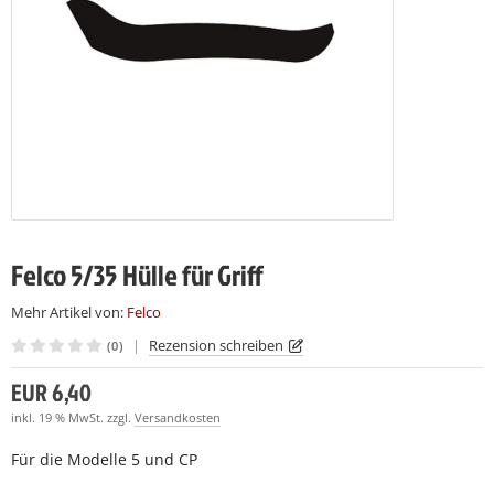
LCO 230
LCO C16
(7)
(7)
LCO 231
LCO C16E
(7)
(7)
LCO C108
(15)
LCO C112
(19)
Felco 5/35 Hülle für Griff
Mehr Artikel von:
Felco
|
Rezension schreiben
(0)
EUR 6,40
inkl. 19 % MwSt. zzgl.
Versandkosten
Für die Modelle 5 und CP