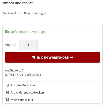
einfach und robust.
LCO Nr. 30
(19)
Zur kompletten Beschreibung
LCO Nr. 31
(20)
LCO Nr. 32
(13)
Lieferzeit:
1-10 Werktage
LCO Nr. 50
(27)
Anzahl:
LCO Nr. 51
(26)
IN DEN WARENKORB
LCO Nr. 100
(29)
LCO Nr. 160L
(11)
Art.Nr.:
felco5
GTIN/EAN:
7610496100035
LCO Nr. 160S
(10)
LCO 300-310
(1)
Artikeldatenblatt drucken
Mein Schnellkauf