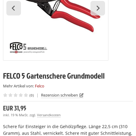
LCO Nr. 7
LCO 230
LCO C16
(7)
(7)
(28)
LCO Nr. 8
LCO 231
LCO C16E
(7)
(27)
(7)
LCO Nr. 9
LCO C108
(26)
(15)
LCO Nr. 10
LCO C112
(19)
(27)
LCO Nr. 11
(27)
LCO Nr. 12
(28)
FELCO 5 Gartenschere Grundmodell
LCO Nr. 13
(27)
Mehr Artikel von:
Felco
|
Rezension schreiben
(0)
LCO Nr. 14
(22)
EUR 31,95
LCO Nr. 15
(23)
inkl. 19 % MwSt. zzgl.
Versandkosten
LCO Nr. 16
(22)
Schere für Einsteiger in die Gehölzpflege. Länge 22,5 cm (310
Gramm), aus Stahl, vernickelt. Schere mit guter Schnittleistung,
LCO Nr. 17
(23)