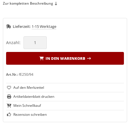
Zur kompletten Beschreibung
LCO Nr. 30
(19)
LCO Nr. 31
(20)
Lieferzeit:
1-15 Werktage
LCO Nr. 32
(13)
Anzahl:
LCO Nr. 50
(27)
IN DEN WARENKORB
LCO Nr. 51
(26)
LCO Nr. 100
(29)
Art.Nr.:
fE250/94
LCO Nr. 160L
(11)
Artikeldatenblatt drucken
LCO Nr. 160S
(10)
Mein Schnellkauf
LCO 300-310
(1)
Rezension schreiben