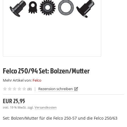
LCO Nr. 7
LCO 230
LCO C16
(7)
(7)
(28)
LCO Nr. 8
LCO 231
LCO C16E
(7)
(27)
(7)
LCO Nr. 9
LCO C108
(26)
(15)
LCO Nr. 10
LCO C112
(19)
(27)
LCO Nr. 11
(27)
LCO Nr. 12
(28)
Felco 250/94 Set: Bolzen/Mutter
LCO Nr. 13
(27)
Mehr Artikel von:
Felco
|
Rezension schreiben
(0)
LCO Nr. 14
(22)
EUR 25,95
LCO Nr. 15
(23)
inkl. 19 % MwSt. zzgl.
Versandkosten
LCO Nr. 16
(22)
Set: Bolzen/Mutter für die Felco 250-57 und die Felco 250/63
LCO Nr. 17
(23)