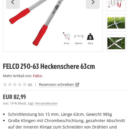
LCO Nr. 7
LCO 230
LCO C16
(7)
(7)
(28)
LCO Nr. 8
LCO 231
LCO C16E
(7)
(27)
(7)
LCO Nr. 9
LCO C108
(26)
(15)
LCO Nr. 10
LCO C112
(19)
(27)
LCO Nr. 11
(27)
FELCO 250-63 Heckenschere 63cm
LCO Nr. 12
(28)
Mehr Artikel von:
Felco
LCO Nr. 13
(27)
|
Rezension schreiben
(0)
LCO Nr. 14
(22)
EUR 82,95
LCO Nr. 15
inkl. 19 % MwSt. zzgl.
Versandkosten
(23)
Schnittleistung bis 15 mm, Länge 63cm, Gewicht 985g
LCO Nr. 16
(22)
Große Klingen mit Chrombeschichtung, gezahnter Abschnitt
auf der inneren Klinge zum Schneiden von Drähten und
LCO Nr. 17
(23)