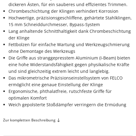
dickeren Ästen, für ein sauberes und effizientes Trimmen.
Chrombeschichtung der Klingen verhindert Korrosion
LCO Nr. 30
(19)
Hochwertige, präzisionsgeschliffene, gehärtete Stahlklingen,
15 mm Schneiddurchmesser, Bypass-System
LCO Nr. 31
(20)
Lang anhaltende Schnitthaltigkeit dank Chrombeschichtung
der Klinge
LCO Nr. 32
(13)
Fettbolzen für einfache Wartung und Werkzeugschmierung
ohne Demontage des Werkzeugs
LCO Nr. 50
(27)
Die Griffe aus stranggepresstem Aluminium (I-Beam) bieten
LCO Nr. 51
eine hohe Widerstandsfähigkeit gegen physikalische Kräfte
(26)
und sind gleichzeitig extrem leicht und langlebig.
LCO Nr. 100
Das mikrometrische Präzisionseinstellsystem von FELCO
(29)
ermöglicht eine genaue Einstellung der Klinge
LCO Nr. 160L
(11)
Ergonomische, phthalatfreie, rutschfeste Griffe für
optimalen Komfort
LCO Nr. 160S
(10)
Weich gepolsterte Stoßdämpfer verringern die Ermüdung
LCO 300-310
(1)
Zur kompletten Beschreibung