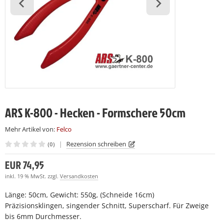
LCO Nr. 7
LCO 230
LCO C16
(7)
(7)
(28)
LCO Nr. 8
LCO 231
LCO C16E
(7)
(27)
(7)
LCO Nr. 9
LCO C108
(26)
(15)
LCO Nr. 10
LCO C112
(19)
(27)
LCO Nr. 11
(27)
ARS K-800 - Hecken - Formschere 50cm
LCO Nr. 12
(28)
Mehr Artikel von:
Felco
LCO Nr. 13
(27)
|
Rezension schreiben
(0)
LCO Nr. 14
(22)
EUR 74,95
LCO Nr. 15
inkl. 19 % MwSt. zzgl.
Versandkosten
(23)
Länge: 50cm, Gewicht: 550g, (Schneide 16cm)
LCO Nr. 16
(22)
Präzisionsklingen, singender Schnitt, Superscharf. Für Zweige
bis 6mm Durchmesser.
LCO Nr. 17
(23)