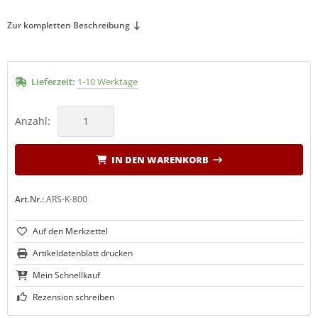
Zur kompletten Beschreibung
LCO Nr. 30
(19)
LCO Nr. 31
(20)
Lieferzeit:
1-10 Werktage
LCO Nr. 32
(13)
LCO Nr. 50
Anzahl:
(27)
LCO Nr. 51
(26)
IN DEN WARENKORB
LCO Nr. 100
(29)
Art.Nr.:
ARS-K-800
LCO Nr. 160L
(11)
LCO Nr. 160S
(10)
Artikeldatenblatt drucken
LCO 300-310
(1)
Mein Schnellkauf
Rezension schreiben