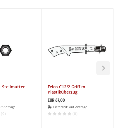
1 Stellmutter
Felco C12/2 Griff m.
Felco
Plastiküberzug
EUR 67,00
EUR 35
uf Anfrage
Lieferzeit:
Auf Anfrage
Lief
(0)
(0)