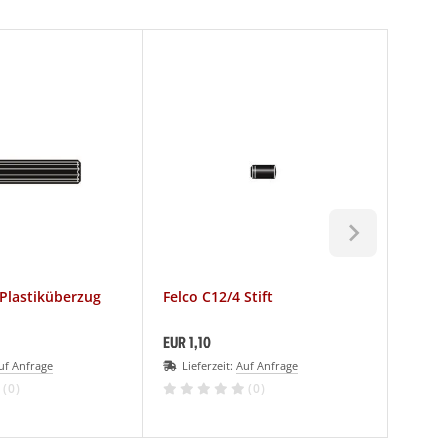
 Plastiküberzug
Felco C12/4 Stift
Felco
EUR 1,10
EUR 35
uf Anfrage
Lieferzeit:
Auf Anfrage
Lief
(0)
(0)