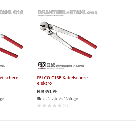
eilschere
FELCO C16E Kabelschere
elektro
EUR 353,95
age
Lieferzeit:
Auf Anfrage
(0)