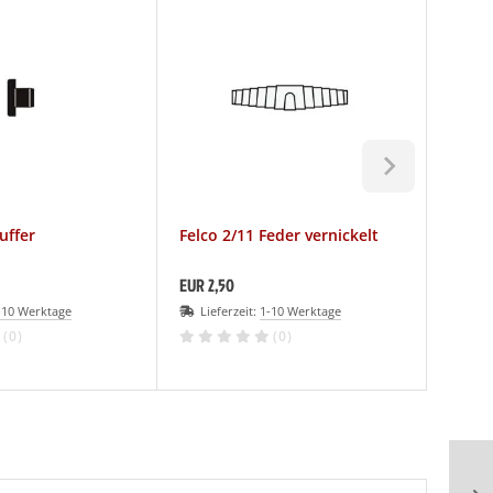
uffer
Felco 2/11 Feder vernickelt
Felco 
EUR 2,50
EUR 0,
-10 Werktage
Lieferzeit:
1-10 Werktage
Lief
(0)
(0)