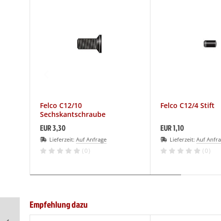
LCO Nr. 30
(19)
LCO Nr. 31
(20)
LCO Nr. 32
(13)
LCO Nr. 50
(27)
LCO Nr. 51
(26)
Felco C12/10
Felco C12/4 Stift
Sechskantschraube
LCO Nr. 100
(29)
EUR 3,30
EUR 1,10
Lieferzeit:
Auf Anfrage
Lieferzeit:
Auf Anfr
LCO Nr. 160L
(11)
(0)
(0)
LCO Nr. 160S
(10)
LCO 300-310
(1)
Empfehlung dazu