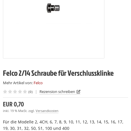
LCO 230
LCO C16
(7)
(7)
LCO 231
LCO C16E
(7)
(7)
LCO C108
(15)
LCO C112
(19)
Felco 2/14 Schraube für Verschlussklinke
Mehr Artikel von:
Felco
|
Rezension schreiben
(0)
EUR 0,70
inkl. 19 % MwSt. zzgl.
Versandkosten
Für die Modelle 2, 4CH, 6, 7, 8, 9, 10, 11, 12, 13, 14, 15, 16, 17,
19, 30, 31, 32, 50, 51, 100 und 400