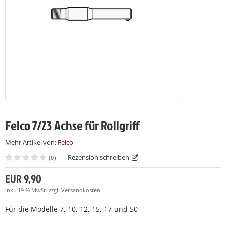
LCO 230
LCO C16
(7)
(7)
LCO 231
LCO C16E
(7)
(7)
LCO C108
(15)
LCO C112
(19)
Felco 7/23 Achse für Rollgriff
Mehr Artikel von:
Felco
|
Rezension schreiben
(0)
EUR 9,90
inkl. 19 % MwSt. zzgl.
Versandkosten
Für die Modelle 7, 10, 12, 15, 17 und 50