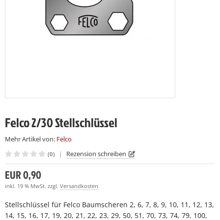
LCO 230
LCO C16
(7)
(7)
LCO 231
LCO C16E
(7)
(7)
LCO C108
(15)
LCO C112
(19)
Felco 2/30 Stellschlüssel
Mehr Artikel von:
Felco
|
Rezension schreiben
(0)
EUR 0,90
inkl. 19 % MwSt. zzgl.
Versandkosten
Stellschlüssel für Felco Baumscheren 2, 6, 7, 8, 9, 10, 11, 12, 13,
14, 15, 16, 17, 19, 20, 21, 22, 23, 29, 50, 51, 70, 73, 74, 79, 100,