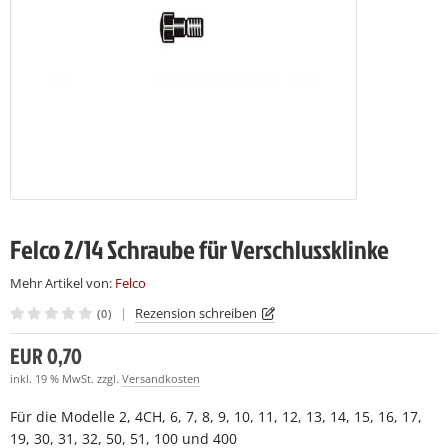
LCO 230
LCO C16
(7)
(7)
LCO 231
LCO C16E
(7)
(7)
LCO C108
(15)
LCO C112
(19)
Felco 2/14 Schraube für Verschlussklinke
Mehr Artikel von:
Felco
|
Rezension schreiben
(0)
EUR 0,70
inkl. 19 % MwSt. zzgl.
Versandkosten
Für die Modelle 2, 4CH, 6, 7, 8, 9, 10, 11, 12, 13, 14, 15, 16, 17,
19, 30, 31, 32, 50, 51, 100 und 400