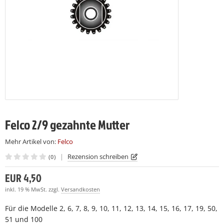
LCO 230
LCO C16
(7)
(7)
LCO 231
LCO C16E
(7)
(7)
LCO C108
(15)
LCO C112
(19)
Felco 2/9 gezahnte Mutter
Mehr Artikel von:
Felco
|
Rezension schreiben
(0)
EUR 4,50
inkl. 19 % MwSt. zzgl.
Versandkosten
Für die Modelle 2, 6, 7, 8, 9, 10, 11, 12, 13, 14, 15, 16, 17, 19, 50,
51 und 100